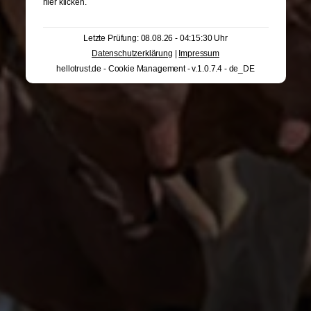
hier klicken
.
Letzte Prüfung: 08.08.26 - 04:15:30 Uhr
Datenschutzerklärung
|
Impressum
hellotrust.de - Cookie Management - v.1.0.7.4 - de_DE