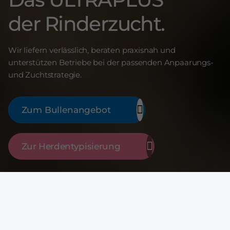
der Rinderzucht.
Wir liefern verlässlich, beraten praxisnah und
unterstützen Betriebe bei der passenden Anpaarungs-
und Zuchtstrategie.
Zum Bullenangebot
Zur Herdentypisierung