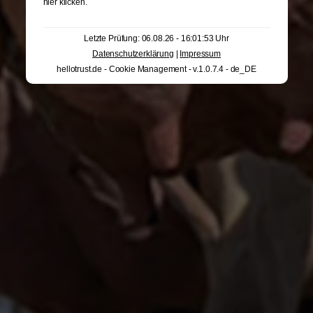
hier klicken
.
Letzte Prüfung: 06.08.26 - 16:01:53 Uhr
Datenschutzerklärung
|
Impressum
hellotrust.de - Cookie Management - v.1.0.7.4 - de_DE