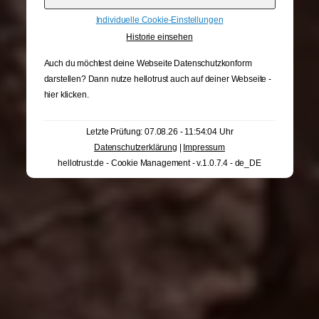
Individuelle Cookie-Einstellungen
Historie einsehen
Auch du möchtest deine Webseite Datenschutzkonform
darstellen? Dann nutze
hellotrust auch auf deiner Webseite -
hier klicken
.
Letzte Prüfung: 07.08.26 - 11:54:04 Uhr
Datenschutzerklärung
|
Impressum
hellotrust.de - Cookie Management - v.1.0.7.4 - de_DE