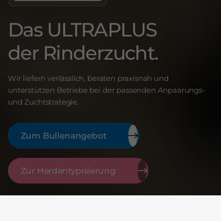
Das ULTRAPLUS
der Rinderzucht.
Wir liefern verlässlich, beraten praxisnah und
unterstützen Betriebe bei der passenden Anpaarungs-
und Zuchtstrategie.
Zum Bullenangebot
Zur Herdentypisierung